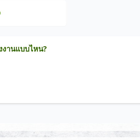
ต
รงงานแบบไหน?