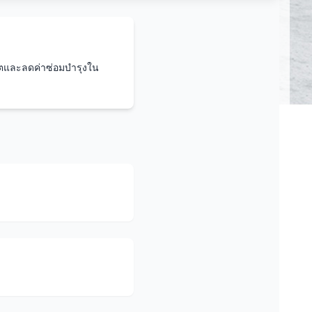
ีตและลดค่าซ่อมบำรุงใน