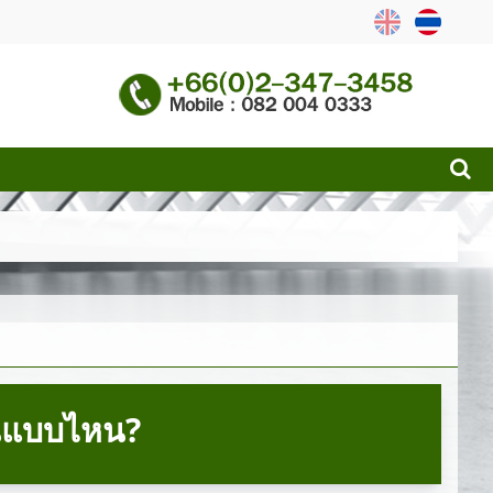
านแบบไหน?