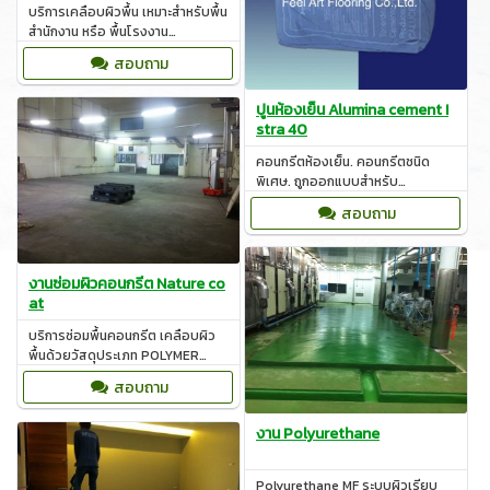
บริการเคลือบผิวพื้น เหมาะสำหรับพื้น
สำนักงาน หรือ พื้นโรงงาน
อุตสาหกรรมที่ต้องการความสะอาด
สอบถาม
ของพื้นผิว
ปูนห้องเย็น Alumina cement I
stra 40
คอนกรีตห้องเย็น. คอนกรีตชนิด
พิเศษ. ถูกออกแบบสำหรับ
โครงสร้างที่ต้องสัมผัสกับอุณหภูมิที่
สอบถาม
ต่ำกว่าจุดเยือกแข็ง
งานซ่อมผิวคอนกรีต Nature co
at
บริการซ่อมพื้นคอนกรีต เคลือบผิว
พื้นด้วยวัสดุประเภท POLYMER
BASE และ CEMENT BASE งาน
สอบถาม
คอนกรีตห้องเย็น
งาน Polyurethane
Polyurethane MF ระบบผิวเรียบ