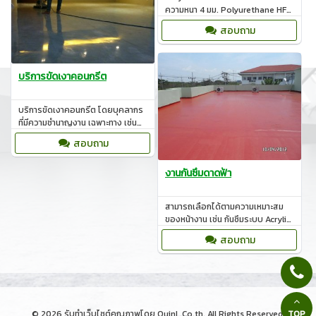
ความหนา 4 มม. Polyurethane HF
ระบบผิวหยาบความหนา 6-12 มม.
สอบถาม
บริการขัดเงาคอนกรีต
บริการขัดเงาคอนกรีต โดยบุคลากร
ที่มีความชำนาญงาน เฉพาะทาง เช่น
งานเคลือบผิวพื้นด้วยวัสดุประเภท
สอบถาม
POLYMER
งานกันซึมดาดฟ้า
สามารถเลือกได้ตามความเหมาะสม
ของหน้างาน เช่น กันซึมระบบ Acrylic,
Polyurethane, Cement base
สอบถาม
© 2026
รับทำเว็บไซต์
คุณภาพโดย QuinL.Co.th, All Rights Reserved.
TOP