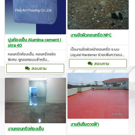
งานขัดผิวคอนกรีต NPC
ปูนห้องเย็น Alumina cement I
stra 40
เป็นงานขัดผิวหน้าคอนกรีต ระบบ
คอนกรีตห้องเย็น. คอนกรีตชนิด
Liquid Hardener ช่วยเพิ่มความเงา
พิเศษ. ถูกออกแบบสำหรับ
ลดปัญหาการเกิดฝุ่นปูน ปกปิดรอย
สอบถาม
โครงสร้างที่ต้องสัมผัสกับอุณหภูมิที่
แตกร้าว
สอบถาม
ต่ำกว่าจุดเยือกแข็ง
งานกันซึมดาดฟ้า
งานคอนกรีตห้องเย็น