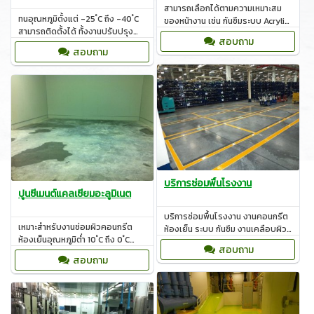
สามารถเลือกได้ตามความเหมาะสม
ทนอุณหภูมิตั้งแต่ -25 ํC ถึง -40 ํC
ของหน้างาน เช่น กันซึมระบบ Acrylic,
สามารถติดตั้งได้ ทั้งงานปรับปรุง
Polyurethane, Cement base
สอบถาม
หรืองานทำพื้นอาคารโรงงานใหม่
สอบถาม
บริการซ่อมพื้นโรงงาน
ปูนซีเมนต์แคลเซียมอะลูมิเนต
บริการซ่อมพื้นโรงงาน งานคอนกรีต
เหมาะสำหรับงานซ่อมผิวคอนกรีต
ห้องเย็น ระบบ กันซึม งานเคลือบผิว
ห้องเย็นอุณหภูมิต่ำ 10 ํC ถึง 0 ํC
ป้องกันการกัดกร่อนบ่อบำบัด
สอบถาม
โดยไม่ต้องปิดเครื่องทำความเย็น
สอบถาม