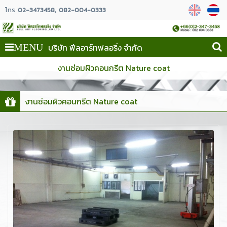
โทร
02-3473458
082-004-0333
บริษัท ฟีลอาร์ทฟลอริ่ง จำกัด
MENU
งานซ่อมผิวคอนกรีต Nature coat
งานซ่อมผิวคอนกรีต Nature coat