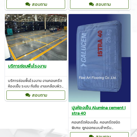
ระบบอีพ็อกซี่, COAT ธรรมชาติ
งานเคลือบผิวพื้นด้วยวัสดุประเภท
สอบถาม
สอบถาม
POLYMER
บริการซ่อมพื้นโรงงาน
บริการซ่อมพื้นโรงงาน งานคอนกรีต
ห้องเย็น ระบบ กันซึม งานเคลือบผิว
ป้องกันการกัดกร่อนบ่อบำบัด
สอบถาม
ปูนห้องเย็น Alumina cement I
stra 40
คอนกรีตห้องเย็น. คอนกรีตชนิด
พิเศษ. ถูกออกแบบสำหรับ
โครงสร้างที่ต้องสัมผัสกับอุณหภูมิที่
สอบถาม